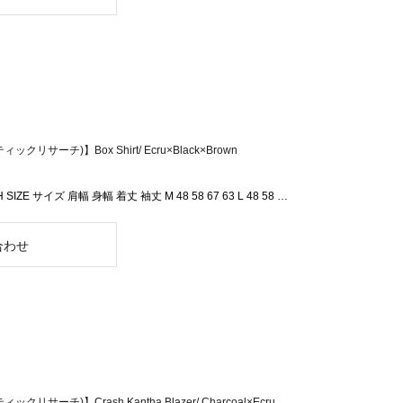
ックリサーチ)】Box Shirt/ Ecru×Black×Brown
 SIZE サイズ 肩幅 身幅 着丈 袖丈 M 48 58 67 63 L 48 58 …
ックリサーチ)】Crash Kantha Blazer/ Charcoal×Ecru