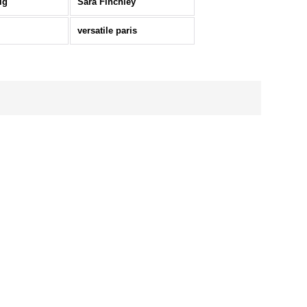
ig
Sara Finchley
versatile paris