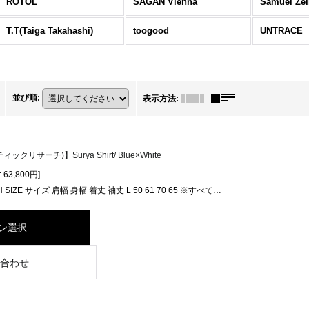
ROTOL
SAGAN Vienna
Samuel Zel
T.T(Taiga Takahashi)
toogood
UNTRACE
並び順
:
表示方法
:
ックリサーチ)】Surya Shirt/ Blue×White
:
63,800円
]
H SIZE サイズ 肩幅 身幅 着丈 袖丈 L 50 61 70 65 ※すべて…