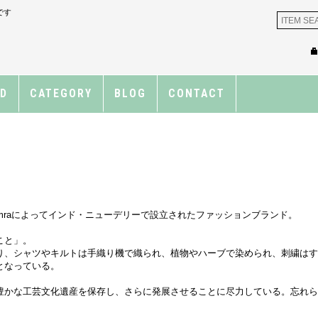
です
ND
CATEGORY
BLOG
CONTACT
artik Kumraによってインド・ニューデリーで設立されたファッションブランド。
こと」。
り、シャツやキルトは手織り機で織られ、植物やハーブで染められ、刺繍は
となっている。
な工芸文化遺産を保存し、さらに発展させることに尽力している。忘れられたイ
。