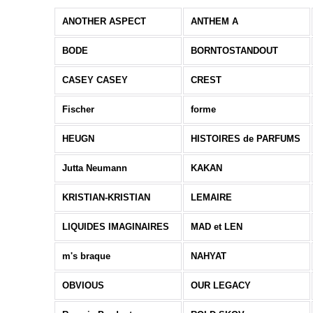
ANOTHER ASPECT
ANTHEM A
BODE
BORNTOSTANDOUT
CASEY CASEY
CREST
Fischer
forme
HEUGN
HISTOIRES de PARFUMS
Jutta Neumann
KAKAN
KRISTIAN-KRISTIAN
LEMAIRE
LIQUIDES IMAGINAIRES
MAD et LEN
m's braque
NAHYAT
OBVIOUS
OUR LEGACY