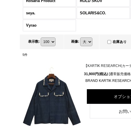
Rosaria Product
ROLD SKOV
seya.
SOLARIS&CO.
Vyrao
表示数
:
画像
:
在庫あり
5
件
【KARTIK RESEARCH(カーティ
31,900円
(税込)
[
通常販売価格
BRAND KARTIK RESEARC