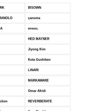
ERK
BISOWN
MANOLO
çanoma
GA
ensou.
HED MAYNER
Jiyong Kim
Kota Gushiken
LINARI
MARKAWARE
Omar Afridi
ction
REVERBERATE