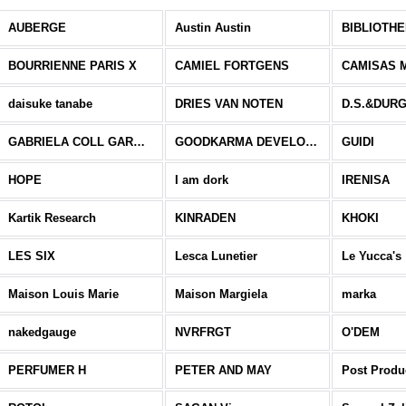
AUBERGE
Austin Austin
BIBLIOTH
BOURRIENNE PARIS X
CAMIEL FORTGENS
CAMISAS 
daisuke tanabe
DRIES VAN NOTEN
D.S.&DUR
GABRIELA COLL GARMENTS
GOODKARMA DEVELOPMENT
GUIDI
HOPE
I am dork
IRENISA
Kartik Research
KINRADEN
KHOKI
LES SIX
Lesca Lunetier
Le Yucca's
Maison Louis Marie
Maison Margiela
marka
nakedgauge
NVRFRGT
O'DEM
PERFUMER H
PETER AND MAY
Post Produ