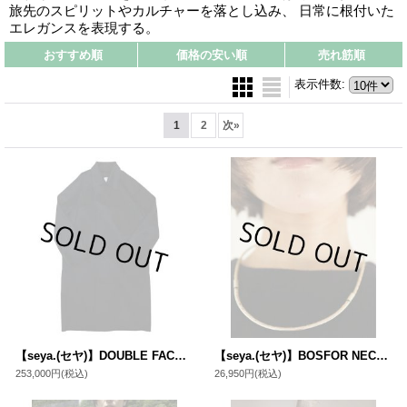
旅先のスピリットやカルチャーを落とし込み、 日常に根付いた
エレガンスを表現する。
おすすめ順
価格の安い順
売れ筋順
表示件数
:
1
2
次
»
【seya.(セヤ)】DOUBLE FACE CHRIS COAT/ CASHMERE BLENDED MERINO WOOL/ BLACK
【seya.(セヤ)】BOSFOR NECKLACE ALPACA SILVER/ OFF WHITE×SILVER
253,000円
(税込)
26,950円
(税込)