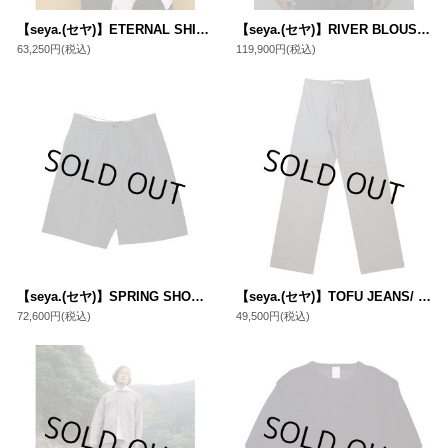
【seya.(セヤ)】ETERNAL SHIRT/ TAKASHIMA CREPE SHELL GINGER DYE/ ROSE MOON
【seya.(セヤ)】RIVER BLOUSON/ SUMMER HERRINGNBONE/ RIVER STONE
63,250円
(税込)
119,900円
(税込)
【seya.(セヤ)】SPRING SHORT PANTS/ SUMMER HERRINGBONE/ RIVER STONE
【seya.(セヤ)】TOFU JEANS/ SUMMER 6OZ DENIM/ STONE
72,600円
(税込)
49,500円
(税込)