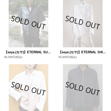
【seya.(セヤ)】ETERNAL SUMMER SHIRT/ COTTON GEORGEETTE W
【seya.(セヤ)】ETERNAL SHIRT/ SUMIE SHEER COTTON
80,300円
(税込)
55,000円
(税込)