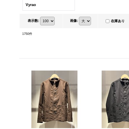
Vyrao
表示数
:
画像
:
在庫あり
1750
件