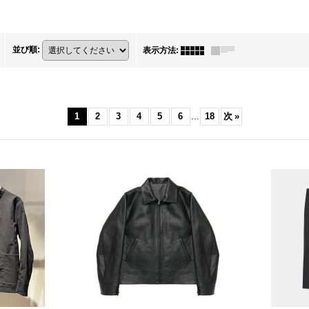
並び順
:
表示方法
:
1
2
3
4
5
6
...
18
次
»