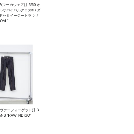
E(マーカウェア)】3/60 オ
サバイバルクロス® / ダ
ドセミイージートラウザ
OAL”
(ネヴァーフォーゲット)】3
ANS "RAW INDIGO”