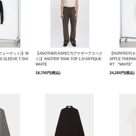
ーフォーゲット)】W
【ANOTHER ASPECT(アナザーアスペク
【NVRFRGT
G SLEEVE T‑SHI
ト)】ANOTER TANK TOP 1.0/ ANTIQUE
AFFLE THERMA
WHITE
RT "WHITE”
18,700円
(税込)
24,200円
(税込)