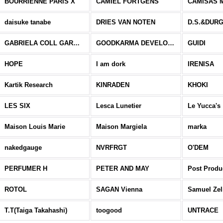
BOURRIENNE PARIS X
CAMIEL FORTGENS
CAMISAS 
daisuke tanabe
DRIES VAN NOTEN
D.S.&DUR
GABRIELA COLL GARMENTS
GOODKARMA DEVELOPMENT
GUIDI
HOPE
I am dork
IRENISA
Kartik Research
KINRADEN
KHOKI
LES SIX
Lesca Lunetier
Le Yucca's
Maison Louis Marie
Maison Margiela
marka
nakedgauge
NVRFRGT
O'DEM
PERFUMER H
PETER AND MAY
Post Produ
ROTOL
SAGAN Vienna
Samuel Zel
T.T(Taiga Takahashi)
toogood
UNTRACE