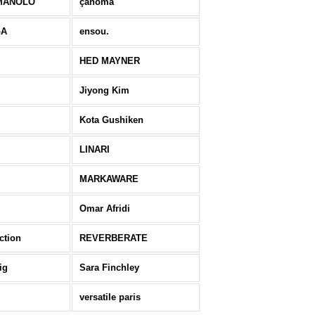
MANOLO
çanoma
GA
ensou.
HED MAYNER
Jiyong Kim
Kota Gushiken
LINARI
MARKAWARE
Omar Afridi
ction
REVERBERATE
ig
Sara Finchley
versatile paris