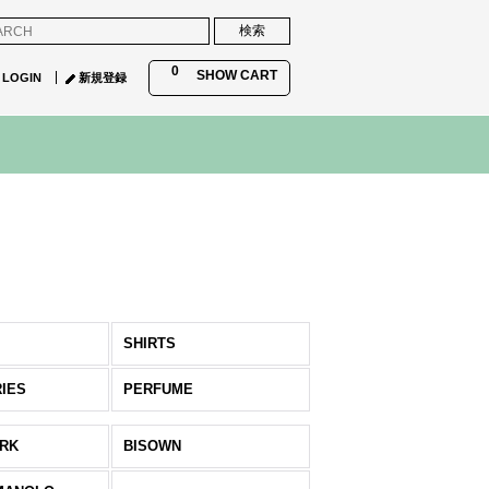
0
SHOW CART
LOGIN
新規登録
SHIRTS
IES
PERFUME
ERK
BISOWN