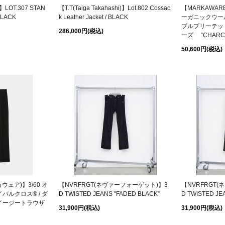
i)】LOT.307 STAN
【T.T(Taiga Takahashi)】Lot.802 Cossac
【MARKAWAR
BLACK
k Leather Jacket / BLACK
ーガニックウール
ブルプリーテッ
286,000円
(税込)
ーズ ”CHARC
50,600円
(税込)
ウェア)】3/60 オ
【NVRFRGT(ネヴァーフォーゲット)】3
【NVRFRGT
バルクロス® / ダ
D TWISTED JEANS "FADED BLACK”
D TWISTED JE
イージートラウザ
31,900円
(税込)
31,900円
(税込)