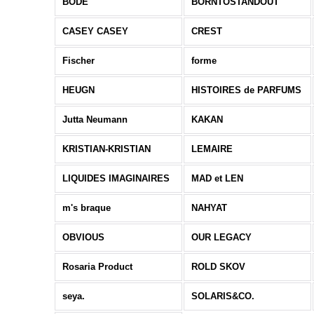
BODE
BORNTOSTANDOUT
CASEY CASEY
CREST
Fischer
forme
HEUGN
HISTOIRES de PARFUMS
Jutta Neumann
KAKAN
KRISTIAN-KRISTIAN
LEMAIRE
LIQUIDES IMAGINAIRES
MAD et LEN
m's braque
NAHYAT
OBVIOUS
OUR LEGACY
Rosaria Product
ROLD SKOV
seya.
SOLARIS&CO.