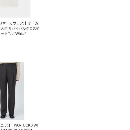
RE(マーカウェア)】オーガ
0/3天竺 サバイバルクロス®
トTee ”White”
レニサ)】TWO-TUCKS WI