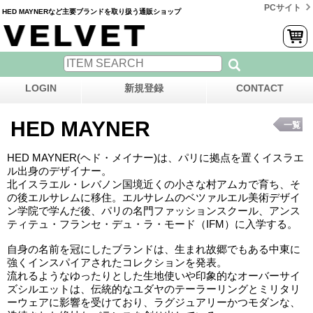
PCサイト
HED MAYNERなど主要ブランドを取り扱う通販ショップ
LOGIN
新規登録
CONTACT
HED MAYNER
一覧
HED MAYNER(ヘド・メイナー)は、パリに拠点を置くイスラエ
ル出身のデザイナー。
北イスラエル・レバノン国境近くの小さな村アムカで育ち、そ
の後エルサレムに移住。エルサレムのベツァルエル美術デザイ
ン学院で学んだ後、パリの名門ファッションスクール、アンス
ティテュ・フランセ・デュ・ラ・モード（IFM）に入学する。
自身の名前を冠にしたブランドは、生まれ故郷でもある中東に
強くインスパイアされたコレクションを発表。
流れるようなゆったりとした生地使いや印象的なオーバーサイ
ズシルエットは、伝統的なユダヤのテーラーリングとミリタリ
ーウェアに影響を受けており、ラグジュアリーかつモダンな、