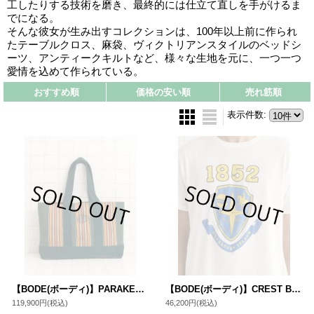
工したりする技術を磨き、最終的には仕立て直しを手がけるま
でになる。
そんな彼女が生み出すコレクションは、100年以上前に作られ
たテーブルクロス、麻袋、ヴィクトリアンスタイルのベッドシ
ーツ、アンティークキルトなど、様々な生地を元に、一つ一つ
愛情を込めて作られている。
おすすめ順
価格の安い順
売れ筋順
表示件数
:
【BODE(ボーディ)】PARAKEET STRIPE TOTE/ GREEN MULTI
【BODE(ボーディ)】CREST BOXY TEE/ CREAM
119,900円
(税込)
46,200円
(税込)