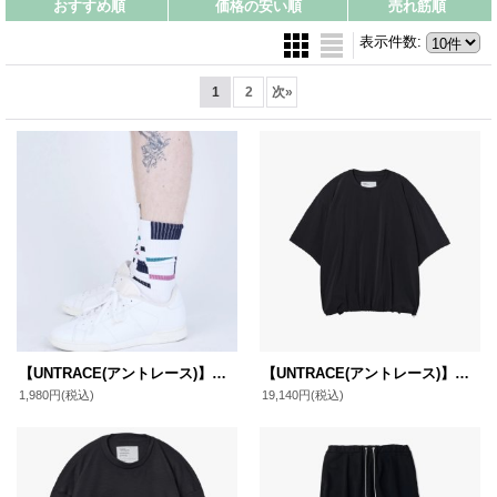
おすすめ順
価格の安い順
売れ筋順
表示件数
:
1
2
次
»
【UNTRACE(アントレース)】ソックス(_248)
【UNTRACE(アントレース)】ライクラスモック S/S(_266)/ BLACK
1,980円
(税込)
19,140円
(税込)