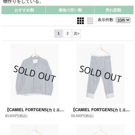
物作りをしている。
おすすめ順
価格の安い順
売れ筋順
表示件数
:
1
2
次
»
【CAMIEL FORTGENS(カミエルフォートヘンス)】DENIM JACKET(CF15.09.04.01)
【CAMIEL FORTGENS(カミエルフォートヘンス)】NORMAL JEANS DENIM SELVEDGE(CF.15.06.07.01)/ BLUE
83,600円
(税込)
59,400円
(税込)