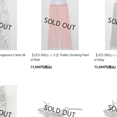
ngerous Camo W
【LES SIX(レシス)】Public Docking Pant
【LES SIX(レシス
s/ Red
s/ Gray
71,500円
(税込)
71,500円
(税込)