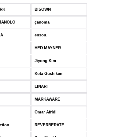
ERK
BISOWN
MANOLO
çanoma
GA
ensou.
HED MAYNER
Jiyong Kim
Kota Gushiken
LINARI
MARKAWARE
Omar Afridi
ction
REVERBERATE