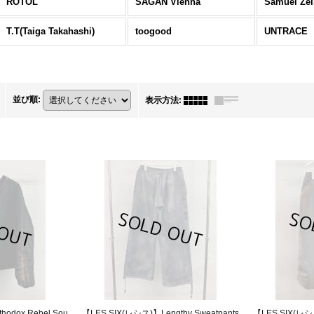
ROTOL
SAGAN Vienna
Samuel Zel
T.T(Taiga Takahashi)
toogood
UNTRACE
並び順
:
表示方法
:
odox Rebel Sou
【LES SIX(レシス)】Lengthy Sweatpants
【LES SIX(レシス