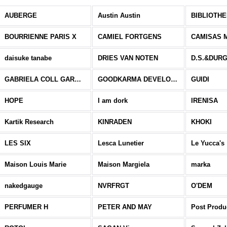
AUBERGE
Austin Austin
BIBLIOTH
BOURRIENNE PARIS X
CAMIEL FORTGENS
CAMISAS 
daisuke tanabe
DRIES VAN NOTEN
D.S.&DUR
GABRIELA COLL GARMENTS
GOODKARMA DEVELOPMENT
GUIDI
HOPE
I am dork
IRENISA
Kartik Research
KINRADEN
KHOKI
LES SIX
Lesca Lunetier
Le Yucca's
Maison Louis Marie
Maison Margiela
marka
nakedgauge
NVRFRGT
O'DEM
PERFUMER H
PETER AND MAY
Post Produ