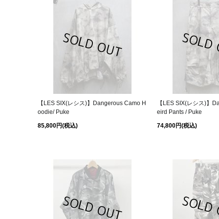
【LES SIX(レシス)】Dangerous Camo H
【LES SIX(レシス)】Da
oodie/ Puke
eird Pants / Puke
85,800円
(税込)
74,800円
(税込)