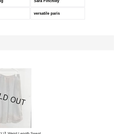
ig
Sara Finchley
versatile paris
)】Weird Length Sweat