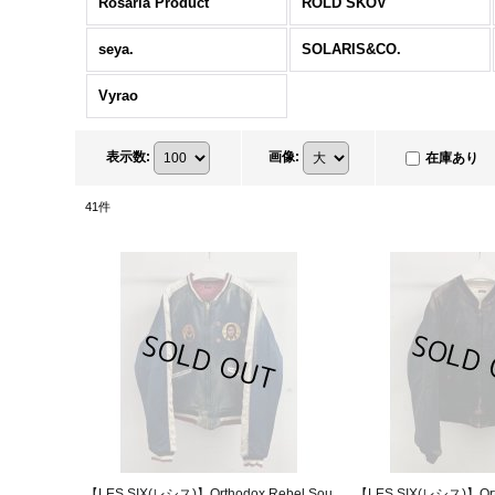
Rosaria Product
ROLD SKOV
seya.
SOLARIS&CO.
Vyrao
表示数
:
画像
:
在庫あり
41
件
【LES SIX(レシス)】Orthodox Rebel Sou
【LES SIX(レシス)】Orth