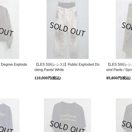
Degree Explode
【LES SIX(レシス)】Public Exploded Do
【LES SIX(レシ
cking Pants/ White
eird Pants / Spri
110,000円
(税込)
85,800円
(税込)