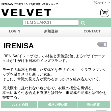
PCサイト
IRENISAなど主要ブランドを取り扱う通販ショップ
LOGIN
新規登録
CONTACT
IRENISA
一覧
IRENISA(イレニサ)は、小林祐と安倍悠治によるデザイナーデ
ュオが手がける日本のメンズブランド。
モードの基本を熟知した立体的なデザインに、クラフツマンシ
ップを融合させた新しい衣服。
そこに、常識の見え方が変わるきっかけを組み込んでいく。
既成概念に捉われない遊び心で、衣服の概念を裏切る。
本当に永く付き合える衣服とは何か、未完成の完成とは何かを
提案する。
おすすめ順
価格の安い順
売れ筋順