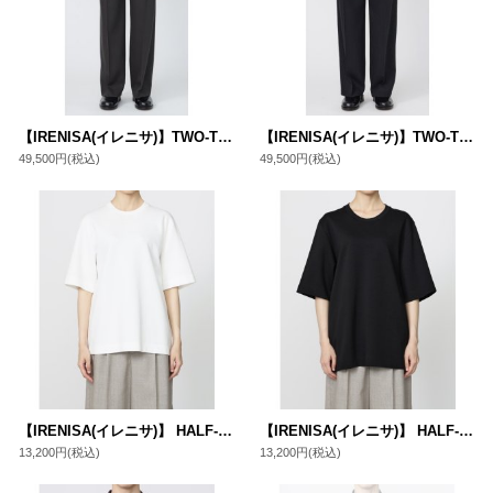
【IRENISA(イレニサ)】TWO-TUCKS WIDE TROUSERS / DARK CHARCOAL
【IRENISA(イレニサ)】TWO-TUCKS WIDE TROUSERS / BLACK GRAY
49,500円
(税込)
49,500円
(税込)
【IRENISA(イレニサ)】 HALF-SLEEVED T-SHIRT/ WHITE
【IRENISA(イレニサ)】 HALF-SLEEVED T-SHIRT/ BLACK
13,200円
(税込)
13,200円
(税込)