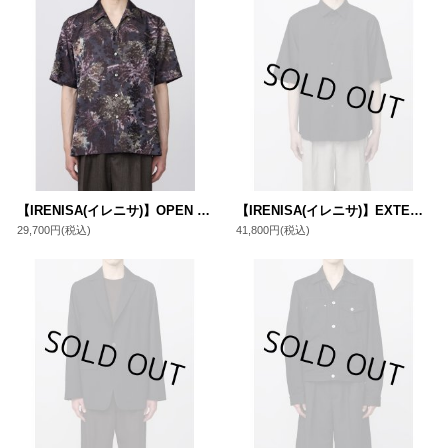
【IRENISA(イレニサ)】OPEN COLLAR SHORT-SLEEVED SHIRT / NAVY BROWN
【IRENISA(イレニサ)】EXTENDED YOKE HALF-SLEEVED SHIRT/ BLACK
29,700円
(税込)
41,800円
(税込)