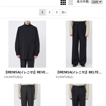
表示件数
:
1
2
3
次
»
【IRENISA(イレニサ)】REVERSIBLE STAND-COLLAR BLOUSON / BLACK
【IRENISA(イレニサ)】BELTED HIGH-WAIST BAGGY PANTS / BLACK
118,800円
(税込)
53,900円
(税込)