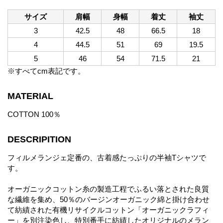
サイズ
肩幅
身幅
着丈
袖丈
3
42.5
48
66.5
18
4
44.5
51
69
19.5
5
46
54
71.5
21
※すべてcm表記です。
MATERIAL
COTTON 100％
DESCRIPITION
フィルメランジェ定番の、古着感たっぷりの半袖Tシャツで
す。
オーガニックコットン糸の製造工程でふるい落とされた良質
な繊維を集め、50％のバージンオーガニック綿と掛け合わせ
て紡績された有機リサイクルコットン「オーガニックラフィ
ー」を別注染色し、特別番手に紡績したオリジナルのメラン