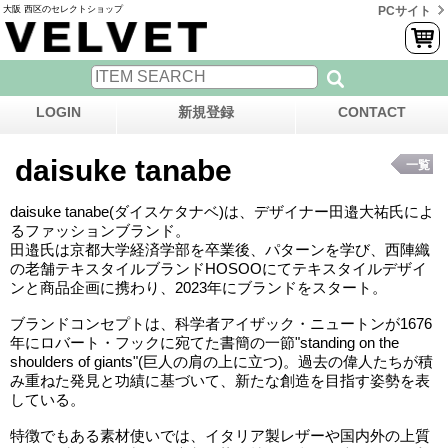
大阪 西区のセレクトショップ
PCサイト
LOGIN
新規登録
CONTACT
daisuke tanabe
一覧
daisuke tanabe(ダイスケタナベ)は、デザイナー田邉大祐氏によ
るファッションブランド。
田邉氏は京都大学経済学部を卒業後、パターンを学び、西陣織
の老舗テキスタイルブランドHOSOOにてテキスタイルデザイ
ンと商品企画に携わり、2023年にブランドをスタート。
ブランドコンセプトは、科学者アイザック・ニュートンが1676
年にロバート・フックに宛てた書簡の一節"standing on the
shoulders of giants"(巨人の肩の上に立つ)。過去の偉人たちが積
み重ねた発見と功績に基づいて、新たな創造を目指す姿勢を表
している。
特徴でもある素材使いでは、イタリア製レザーや国内外の上質