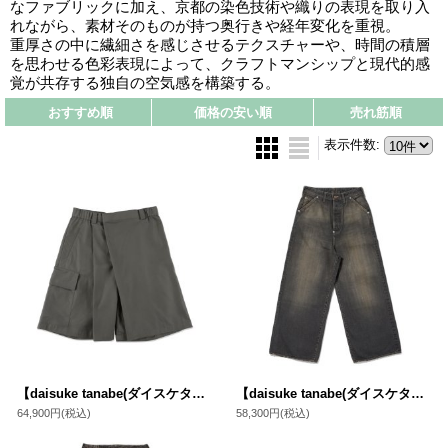
なファブリックに加え、京都の染色技術や織りの表現を取り入
れながら、素材そのものが持つ奥行きや経年変化を重視。
重厚さの中に繊細さを感じさせるテクスチャーや、時間の積層
を思わせる色彩表現によって、クラフトマンシップと現代的感
覚が共存する独自の空気感を構築する。
おすすめ順
価格の安い順
売れ筋順
表示件数
:
【daisuke tanabe(ダイスケタナベ)】knee shorts ventile
【daisuke tanabe(ダイスケタナベ)】coffee black denim trousers/ destroyed
64,900円
(税込)
58,300円
(税込)