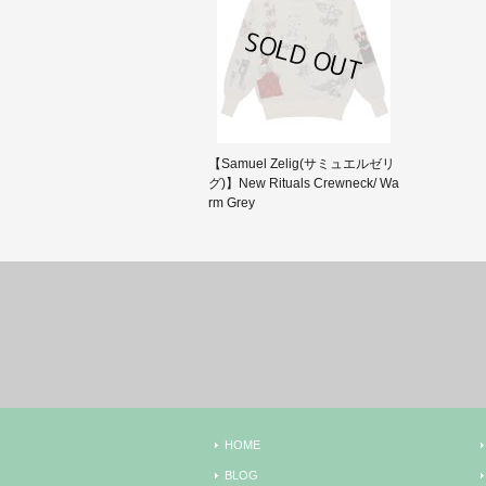
【Samuel Zelig(サミュエルゼリ
グ)】New Rituals Crewneck/ Wa
rm Grey
HOME
BLOG