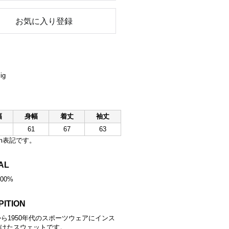
お気に入り登録
ig
幅
身幅
着丈
袖丈
61
67
63
m表記です。
AL
100%
PITION
代から1950年代のスポーツウェアにインス
けたスウェットです。