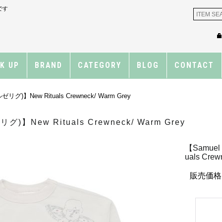
です
CK UP
BRAND
CATEGORY
BLOG
CONTACT
リグ)】New Rituals Crewneck/ Warm Grey
)】New Rituals Crewneck/ Warm Grey
【Samuel
uals Crew
販売価格