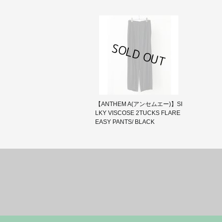
【ANTHEM A(アンセムエー)】SI
LKY VISCOSE 2TUCKS FLARE
EASY PANTS/ BLACK