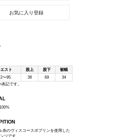
お気に入り登録
A
ウエスト
股上
股下
裾幅
72〜95
38
69
34
m表記です。
AL
100%
PITION
ール糸のヴィスコースポプリンを使用した
ンツです。