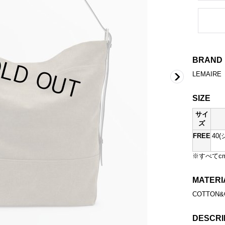
BRAND
LEMAIRE
SIZE
サイ
ズ
FREE
40
※すべてc
MATERI
COTTON&
DESCRI