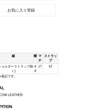
お気に入り登録
縦
横
マ
ストラッ
チ
プ
(ショルダーストラップ除
4
17
67
く)
4
m表記です。
AL
COW LEATHER
PITION