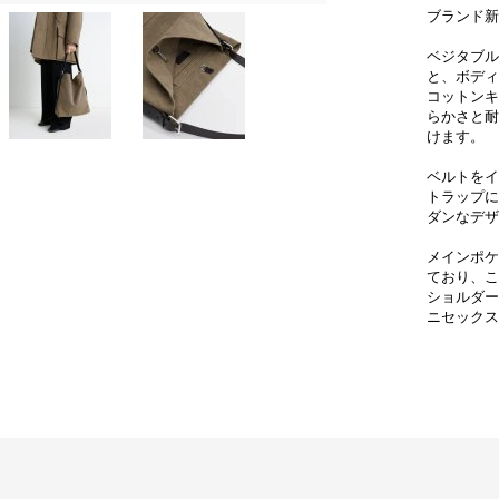
ブランド新
ベジタブル
と、ボディ
コットンキ
らかさと耐
けます。
ベルトをイ
トラップに
ダンなデザ
メインポケ
ており、こ
ショルダー
ニセックス