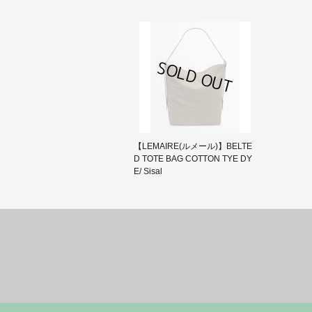
【LEMAIRE(ルメール)】BELTE
D TOTE BAG COTTON TYE DY
E/ Sisal