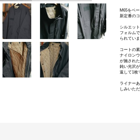
M65をベ
新定番のコ
シルエット
フォルムで
られていま
コートの素
ナイロンウ
が施された
鈍い光沢が
返して1枚
ライナーあ
しみいただ