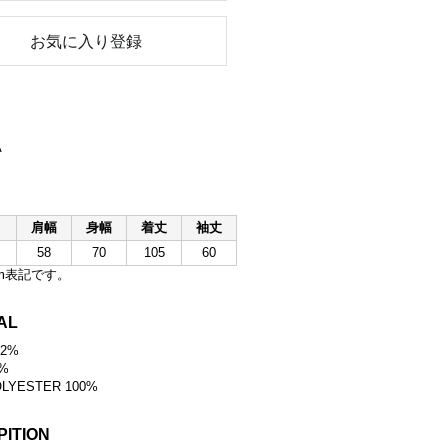
お気に入り登録
A
肩幅
身幅
着丈
袖丈
58
70
105
60
m表記です。
AL
62%
8%
OLYESTER 100%
PITION