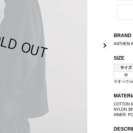
BRAND
ANTHEM 
SIZE
サイズ
M
※すべてc
MATERI
COTTON 
NYLON 3
INNER: P
DESCRI