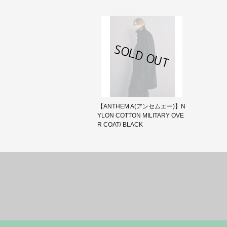
【ANTHEM A(アンセムエー)】N
YLON COTTON MILITARY OVE
R COAT/ BLACK