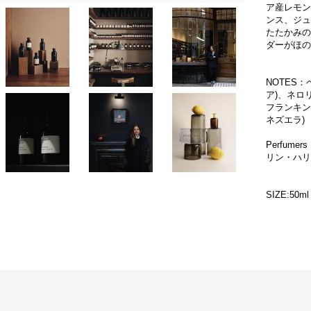
ア産レモン
ンス、ジュ
たたかみの
ダーがほの
NOTES
ア)、ネロ
フランキン
ネズエラ)
Perfumers
リン・ハリ
SIZE:50ml