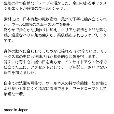
生地の持つ自然なドレープを活かした、余白のあるボックス
シルエットが特徴のウールTシャツ。
素材には、日本有数の織物産地・尾州で丁寧に編み立てられ
た、ウール100%のスムース天竺を採用。
艶やかで滑らかな肌触りに加え、クリアな表情と上品な落ち
感、適度なハリを兼ね備えた、高級感あふれるファブリック
です。
身体の動きに合わせてしなやかに揺れる その佇まいは、リラ
ックス感の中にも洗練された都会的な印象を宿します。
背面には背中心に縫い目を走らせ、インサイドアウト仕様で
仕立てた上に、アクセントとしてテープを配し、さりげない
個性を加えました。
自宅での洗濯も可能で、ウール本来の持つ抗菌性・防臭性に
より臭いも出にくく清潔に着用できる、ワードローブとして
最適な一着。
made in Japan