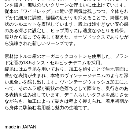
ンを描き、無駄のないクリーンな佇まいに仕上げています。
従来の「ワイドレッグ」に近い雰囲気は残しつつ、全体をわ
ずかに細身に調整。裾幅の広がりを抑えることで、綺麗な筒
状のシルエットを表現しています。股上は浅すぎない安心感
のある深さに設定し、ヒップ周りには適度なゆとりを確保。
渡りから裾までを美しく整えた、オーソドックスでありなが
ら洗練された新しいジーンズです。
素材はトルコ産のオーガニックコットンを使用した、ブラン
ド定番の13.5オンス・セルビッチデニムを採用。
縦糸にはムラ糸を用いており、加工を施すことで生地表面に
豊かな表情が生まれ、本物のヴィンテージデニムのような深
い風合いを醸し出します。ヴィンテージウォッシュ加工によ
って、そのムラ感が筋状の色落ちとして際立ち、奥行きのあ
る表情を生み出しています。デニムらしいタフさを感じさせ
ながらも、加工によって硬さは程よく抑えられ、着用初期か
ら身体に馴染む着用感も魅力の生地です。
made in JAPAN