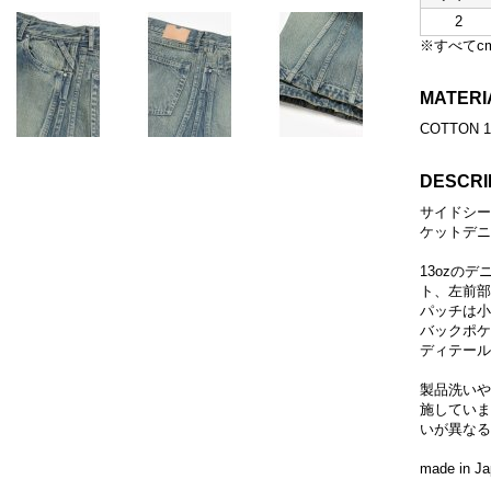
2
※すべてc
MATERI
COTTON 
DESCRI
サイドシー
ケットデニ
13ozの
ト、左前部
パッチは小
バックポケ
ディテール
製品洗いや
施していま
いが異なる
made in J