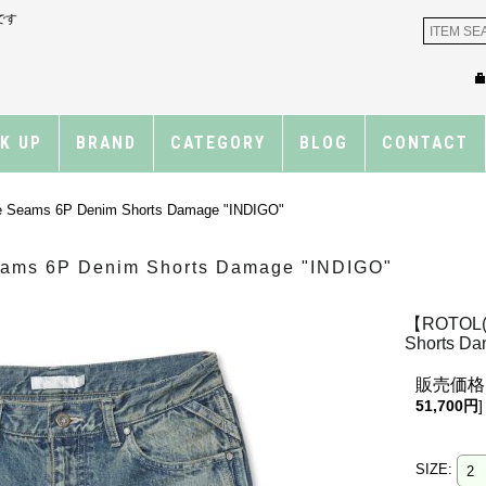
です
CK UP
BRAND
CATEGORY
BLOG
CONTACT
eams 6P Denim Shorts Damage "INDIGO"
ms 6P Denim Shorts Damage "INDIGO"
【ROTOL(
Shorts Da
販売価格
51,700円
]
SIZE
: