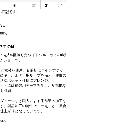
76
32
31
34
m表記です。
AL
100%
PITION
ムを3本配置したワイドシルエットの6ポ
ムショーツ。
デニム素材を使用。右前部にコインポケッ
にキーホルダー用ループを備え、腰部の
さなポケット仕様にアレンジ。
ットには補強用テープを配し、多機能な
を凝縮。
ダメージなど職人による手作業の加工を
す。製品加工の特性上、一点ごとに風合
仕上がりとなっています。
apan