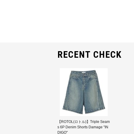
RECENT CHECK
【ROTOL(ロトル)】Triple Seam
s 6P Denim Shorts Damage "IN
DIGO"