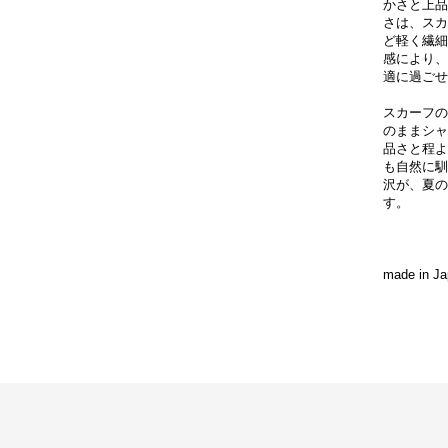
かさと上品
さは、スカ
ど軽く繊細
感により、
適に過ごせ
スカーフの
のままシャ
品さと程よ
も自然に馴
沢が、夏の
す。
made in J