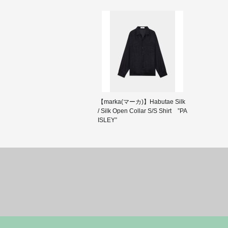
【marka(マーカ)】Habutae Silk
/ Silk Open Collar S/S Shirt ”PA
ISLEY”