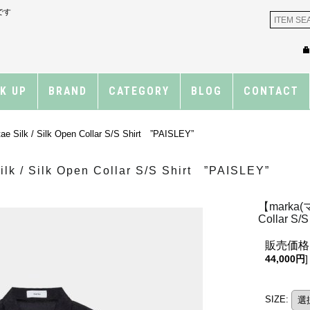
です
CK UP
BRAND
CATEGORY
BLOG
CONTACT
ilk / Silk Open Collar S/S Shirt ”PAISLEY”
 / Silk Open Collar S/S Shirt ”PAISLEY”
【marka(マ
Collar S/
販売価格
44,000円
]
SIZE
: