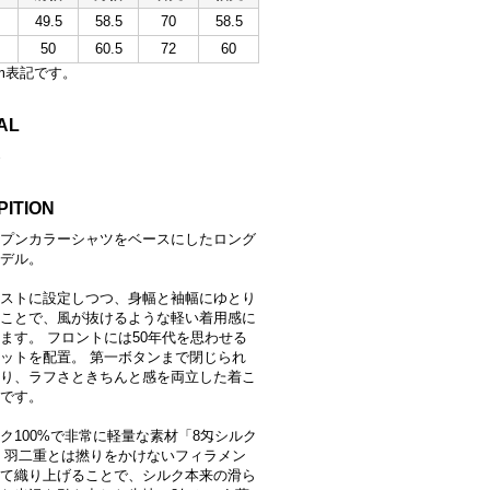
49.5
58.5
70
58.5
50
60.5
72
60
m表記です。
AL
%
PITION
プンカラーシャツをベースにしたロング
デル。
ストに設定しつつ、身幅と袖幅にゆとり
ことで、風が抜けるような軽い着用感に
ます。 フロントには50年代を思わせる
ットを配置。 第一ボタンまで閉じられ
り、ラフさときちんと感を両立した着こ
です。
ク100%で非常に軽量な素材「8匁シルク
 羽二重とは撚りをかけないフィラメン
て織り上げることで、シルク本来の滑ら