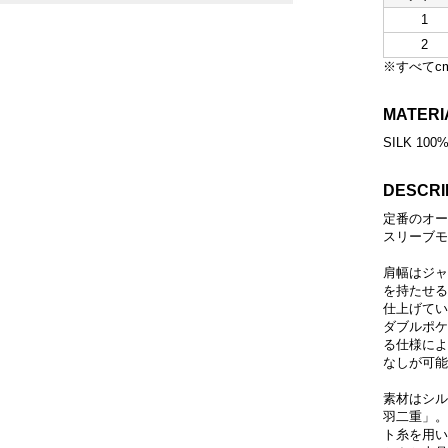
1
2
※すべてc
MATERI
SILK 100
DESCRI
定番のオー
スリーブモ
肩幅はジャ
を持たせる
仕上げてい
ダブルポケ
る仕様によ
なしが可能
素材はシル
羽二重」。
ト糸を用い