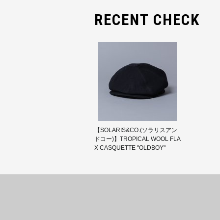
RECENT CHECK
【SOLARIS&CO.(ソラリスアン
ドコー)】TROPICAL WOOL FLA
X CASQUETTE "OLDBOY"