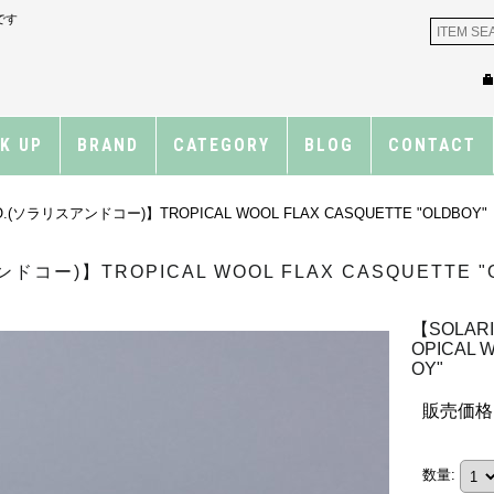
です
CK UP
BRAND
CATEGORY
BLOG
CONTACT
O.(ソラリスアンドコー)】TROPICAL WOOL FLAX CASQUETTE "OLDBOY"
ドコー)】TROPICAL WOOL FLAX CASQUETTE "
【SOLAR
OPICAL 
OY"
販売価格
数量
: