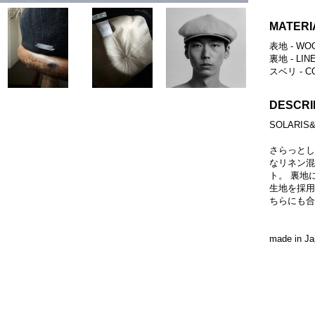
MATERI
表地 - WOO
裏地 - LIN
スベリ - C
DESCRI
SOLARI
さらっとし
なリネン混
ト。 裏地
生地を採用
ちらにも合
made in J