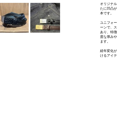
オリジナル
たに凹凸が
本です。
ユニフォー
ーンで、ス
あり、特徴
度な厚みや
ます。
経年変化が
けるアイテ