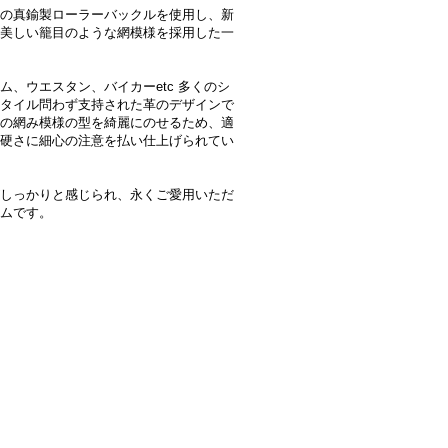
の真鍮製ローラーバックルを使用し、新
美しい籠目のような網模様を採用した一
ム、ウエスタン、バイカーetc 多くのシ
タイル問わず支持された革のデザインで
の網み模様の型を綺麗にのせるため、適
硬さに細心の注意を払い仕上げられてい
しっかりと感じられ、永くご愛用いただ
ムです。