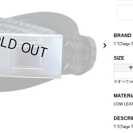
BRAND
T.T(Taiga 
SIZE
サ
※すべてc
MATERI
COW LEA
DESCRI
T.T(Tai