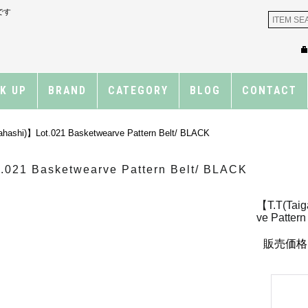
です
CK UP
BRAND
CATEGORY
BLOG
CONTACT
ahashi)】Lot.021 Basketwearve Pattern Belt/ BLACK
.021 Basketwearve Pattern Belt/ BLACK
【T.T(Taig
ve Patter
販売価格