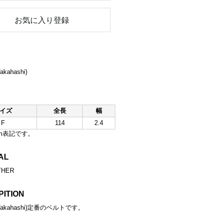
お気に入り登録
Takahashi)
イズ
全長
幅
F
114
2.4
m表記です。
AL
THER
PITION
ga Takahashi)定番のベルトです。