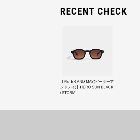
RECENT CHECK
【PETER AND MAY(ピーターア
ンドメイ)】HERO SUN BLACK
/ STORM