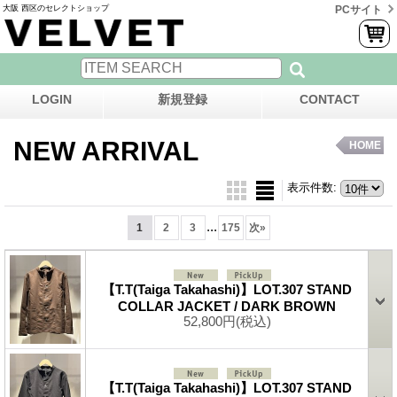
大阪 西区のセレクトショップ
PCサイト
LOGIN
新規登録
CONTACT
NEW ARRIVAL
HOME
表示件数
:
...
1
2
3
175
次
»
【T.T(Taiga Takahashi)】LOT.307 STAND
COLLAR JACKET / DARK BROWN
52,800円
(税込)
【T.T(Taiga Takahashi)】LOT.307 STAND