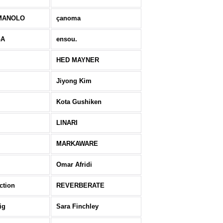
MANOLO
çanoma
GA
ensou.
HED MAYNER
Jiyong Kim
Kota Gushiken
LINARI
MARKAWARE
Omar Afridi
ction
REVERBERATE
ig
Sara Finchley