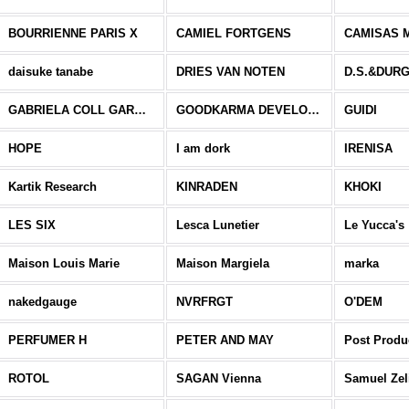
BOURRIENNE PARIS X
CAMIEL FORTGENS
CAMISAS 
daisuke tanabe
DRIES VAN NOTEN
D.S.&DUR
GABRIELA COLL GARMENTS
GOODKARMA DEVELOPMENT
GUIDI
HOPE
I am dork
IRENISA
Kartik Research
KINRADEN
KHOKI
LES SIX
Lesca Lunetier
Le Yucca's
Maison Louis Marie
Maison Margiela
marka
nakedgauge
NVRFRGT
O'DEM
PERFUMER H
PETER AND MAY
Post Produ
ROTOL
SAGAN Vienna
Samuel Zel