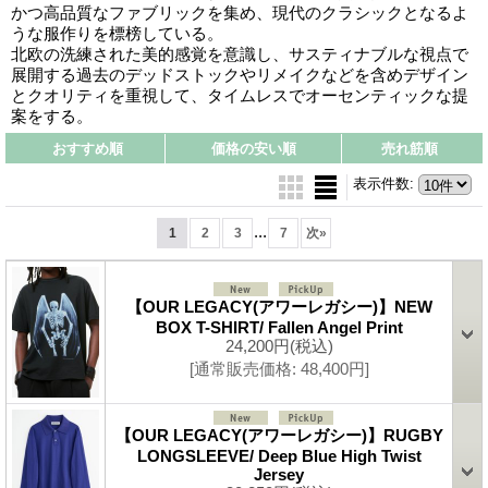
かつ高品質なファブリックを集め、現代のクラシックとなるよ
うな服作りを標榜している。
北欧の洗練された美的感覚を意識し、サスティナブルな視点で
展開する過去のデッドストックやリメイクなどを含めデザイン
とクオリティを重視して、タイムレスでオーセンティックな提
案をする。
おすすめ順
価格の安い順
売れ筋順
表示件数
:
...
1
2
3
7
次
»
【OUR LEGACY(アワーレガシー)】NEW
BOX T-SHIRT/ Fallen Angel Print
24,200円
(税込)
[通常販売価格
:
48,400円
]
【OUR LEGACY(アワーレガシー)】RUGBY
LONGSLEEVE/ Deep Blue High Twist
Jersey