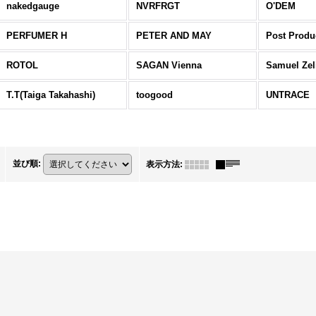
nakedgauge
NVRFRGT
O'DEM
PERFUMER H
PETER AND MAY
Post Produ
ROTOL
SAGAN Vienna
Samuel Zel
T.T(Taiga Takahashi)
toogood
UNTRACE
並び順
:
表示方法
: