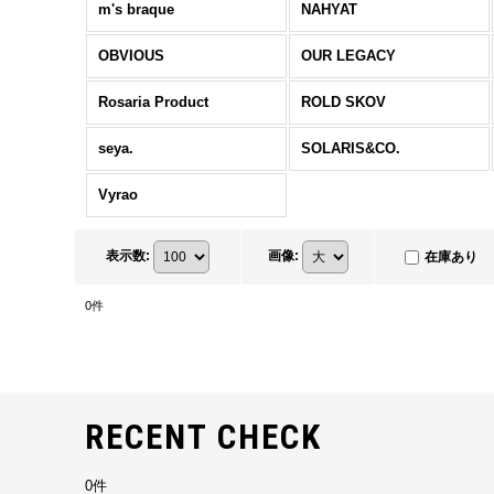
m's braque
NAHYAT
OBVIOUS
OUR LEGACY
Rosaria Product
ROLD SKOV
seya.
SOLARIS&CO.
Vyrao
表示数
:
画像
:
在庫あり
0
件
RECENT CHECK
0件