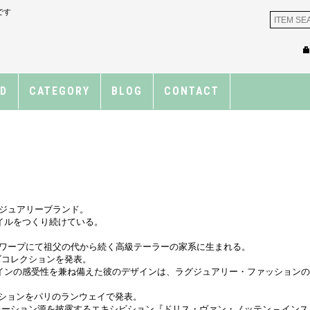
です
ND
CATEGORY
BLOG
CONTACT
のラグジュアリーブランド。
イルをつくり続けている。
ーのアントワープにて祖父の代から続く高級テーラーの家系に生まれる。
ズコレクションを発表。
インの感受性を兼ね備えた彼のデザインは、ラグジュアリー・ファッション
レクションをパリのランウェイで発表。
ーション源を披露するエキシビション『ドリス・ヴァン・ノッテン – インスピ