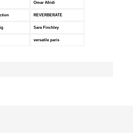
Omar Afridi
ction
REVERBERATE
ig
Sara Finchley
versatile paris