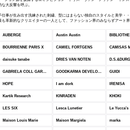
的な大反響を呼ぶ。
手仕事が生み出す洗練された刺繍、型にはまらない独自のスタイルと美学・
最も革新的なクリエイターの一人として、ファッション界のみならずアート
AUBERGE
Austin Austin
BIBLIOTH
BOURRIENNE PARIS X
CAMIEL FORTGENS
CAMISAS 
daisuke tanabe
DRIES VAN NOTEN
D.S.&DUR
GABRIELA COLL GARMENTS
GOODKARMA DEVELOPMENT
GUIDI
HOPE
I am dork
IRENISA
Kartik Research
KINRADEN
KHOKI
LES SIX
Lesca Lunetier
Le Yucca's
Maison Louis Marie
Maison Margiela
marka