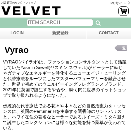
大阪 西区のセレクトショップ
PCサイト
LOGIN
新規登録
CONTACT
Vyrao
一覧
VYRAO(バイラオ)は、ファッションコンサルタントとして活躍
していたYasmin Sewell(ヤスミン スウェル)がヒーラーに転じ、
ネガティブなエネルギーを浄化するニューエイジ・ヒーリング
と代替療法をルーツにしたマスターパフューマリーを融合させ
た、世界で初めてのウェルビーイングフレグランスブランド。
2021年に英国で誕生するや否や、瞬く間に世界のイットショッ
プで取り扱われるようになった。
伝統的な代替療法である花々や木々などの自然治癒力をエッセ
ンスに、英国のPerfumer Hを主宰する調香師のリン・ハリス
と、ハワイ在住の著名なヒーラーであるルイーズ・ミタを迎え
て誕生したコレクションには様々な効能を持つ薬草が使われて
いる。