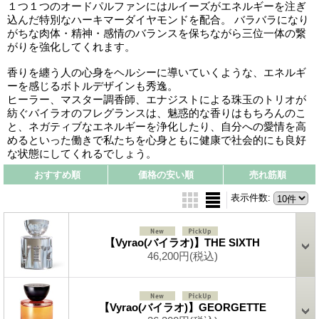
１つ１つのオードパルファンにはルイーズがエネルギーを注ぎ
込んだ特別なハーキマーダイヤモンドを配合。 バラバラになり
がちな肉体・精神・感情のバランスを保ちながら三位一体の繋
がりを強化してくれます。
香りを纏う人の心身をヘルシーに導いていくような、エネルギ
ーを感じるボトルデザインも秀逸。
ヒーラー、マスター調香師、エナジストによる珠玉のトリオが
紡ぐバイラオのフレグランスは、魅惑的な香りはもちろんのこ
と、ネガティブなエネルギーを浄化したり、自分への愛情を高
めるといった働きで私たちを心身ともに健康で社会的にも良好
な状態にしてくれるでしょう。
おすすめ順
価格の安い順
売れ筋順
表示件数
:
【Vyrao(バイラオ)】THE SIXTH
46,200円
(税込)
【Vyrao(バイラオ)】GEORGETTE