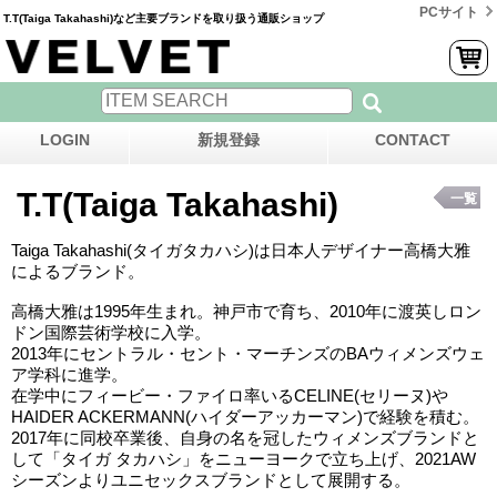
PCサイト
T.T(Taiga Takahashi)など主要ブランドを取り扱う通販ショップ
LOGIN
新規登録
CONTACT
T.T(Taiga Takahashi)
一覧
Taiga Takahashi(タイガタカハシ)は日本人デザイナー高橋大雅
によるブランド。
高橋大雅は1995年生まれ。神戸市で育ち、2010年に渡英しロン
ドン国際芸術学校に入学。
2013年にセントラル・セント・マーチンズのBAウィメンズウェ
ア学科に進学。
在学中にフィービー・ファイロ率いるCELINE(セリーヌ)や
HAIDER ACKERMANN(ハイダーアッカーマン)で経験を積む。
2017年に同校卒業後、自身の名を冠したウィメンズブランドと
して「タイガ タカハシ」をニューヨークで立ち上げ、2021AW
シーズンよりユニセックスブランドとして展開する。