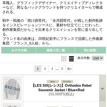
革職人、グラフィックデザイナー、クリエイティブディレクタ
ーなど、異なるバックグラウンドを持つクリエイターらで構成
される。
戦中・戦後の「焼け跡世代」「全共闘世代」が残した創作軌跡
をインスピレーションソースに、素材や仕立てにこだわった、
創作家集団だからこそ出来るクリエイションを世に送り出して
る。
ブランド名の由来は、20世紀前半にフランスで活躍した作曲家
集団「フランス_6人組」から。
おすすめ順
価格の安い順
売れ筋順
表示件数
:
...
1
2
3
5
次
»
【LES SIX(レシス)】Orthodox Rebel
Souvenir Jacket / Blue×Red
231,000円
(税込)