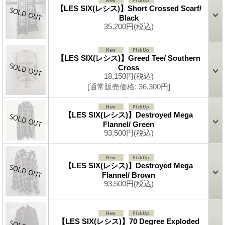
【LES SIX(レシス)】Short Crossed Scarf/
Black
35,200円
(税込)
【LES SIX(レシス)】Greed Tee/ Southern
Cross
18,150円
(税込)
[通常販売価格
:
36,300円
]
【LES SIX(レシス)】Destroyed Mega
Flannel/ Green
93,500円
(税込)
【LES SIX(レシス)】Destroyed Mega
Flannel/ Brown
93,500円
(税込)
【LES SIX(レシス)】70 Degree Exploded