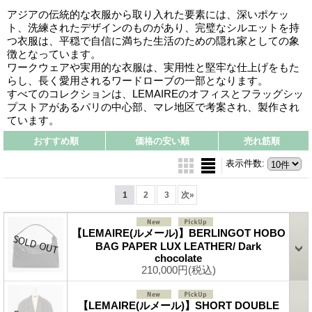
アジアの伝統的な衣服から取り入れた要素には、深いポケッ
ト、洗練されたデザインのものがあり、完璧なシルエットを持
つ衣服は、平穏で自信に満ちた生活のための隠れ家としての象
徴となっています。
ワークウェアや実用的な衣服は、実用性と堅牢な仕上げをもた
らし、長く愛用されるワードローブの一部となります。
すべてのコレクションは、LEMAIREのオフィスとフラッグシッ
プストアがあるパリの中心部、マレ地区で考案され、製作され
ています。
おすすめ順
価格の安い順
売れ筋順
表示件数
:
1
2
3
次
»
【LEMAIRE(ルメール)】BERLINGOT HOBO
BAG PAPER LUX LEATHER/ Dark
chocolate
210,000円
(税込)
【LEMAIRE(ルメール)】SHORT DOUBLE