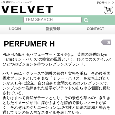
大阪 西区のセレクトショップ
PCサイト
LOGIN
新規登録
CONTACT
PERFUMER H
一覧
PERFUMER H(パフューマー・エイチ)は、英国の調香師 Lyn
Harris(リン・ハリス)の嗅覚の風景という、ひとつのスタイルと
ひとつのビジョンを持つフレグランスブランド。
パリと南仏・グラースで調香の勉強と実務を重ね、その後英国
香水ブランドとして有名な「ミラー・ハリス」を立ち上げたリ
ンが2015年に設立。自分自身と空間のためのフレグランスで、
シンプルかつ洗練された哲学がブランドのあらゆる側面に反映
されている。
香りはすべて自然がテーマとなり、その景色や草木の生き生き
としたイメージが目に浮かぶような詩的で優しいノートが多
く、それぞれのクリエーションは現代性と伝統の調和と融合を
通してリンの個人的なスタイルを表している。