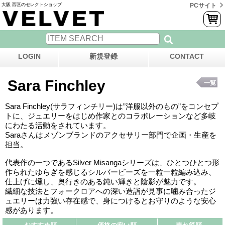
大阪 西区のセレクトショップ
PCサイト
LOGIN
新規登録
CONTACT
Sara Finchley
一覧
Sara Finchley(サラフィンチリー)は”洋服以外のもの”をコンセプ
トに、ジュエリーをはじめ作家とのコラボレーションなど多岐
にわたる活動をされています。
Saraさんはメゾンブランドのアクセサリー部門で企画・生産を
担当。
代表作の一つであるSilver Misangaシリーズは、ひとつひとつ形
作られたゆらぎを感じるシルバービーズを一粒一粒編み込み、
仕上げに燻し、奥行きのある鈍い輝きと陰影が魅力です。
繊細な技法とフォークロアへの深い造詣が見事に噛み合ったジ
ュエリーは力強い存在感で、身につけるとお守りのような安心
感があります。