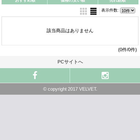
おすすめ順
価格の安い順
売れ筋順
表示件数
:
該当商品はありません
(0件/0件)
PCサイトへ
© copyright 2017 VELVET.